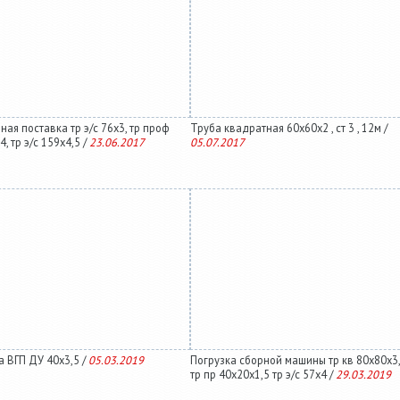
ная поставка тр э/с 76х3, тр проф
Труба квадратная 60х60х2 , ст 3 , 12м /
4, тр э/с 159х4,5 /
23.06.2017
05.07.2017
а ВГП ДУ 40х3,5 /
05.03.2019
Погрузка сборной машины тр кв 80х80х3,
тр пр 40х20х1,5 тр э/с 57х4 /
29.03.2019