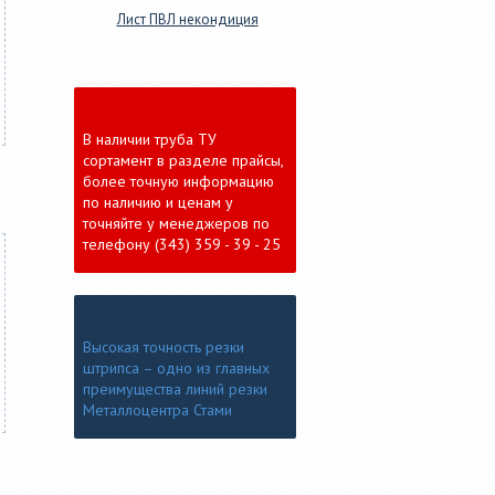
Лист ПВЛ некондиция
В наличии труба ТУ
сортамент в разделе прайсы,
более точную информацию
по наличию и ценам у
точняйте у менеджеров по
телефону (343) 359 - 39 - 25
Высокая точность резки
штрипса – одно из главных
преимущества линий резки
Металлоцентра Стами