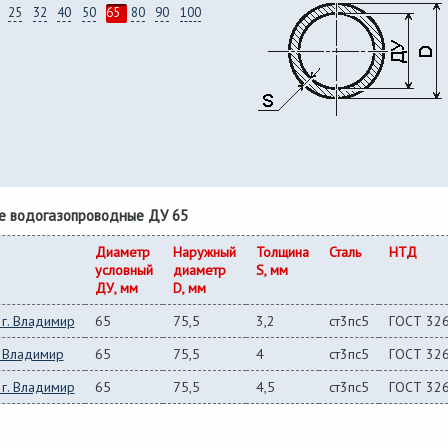
25
32
40
50
65
80
90
100
е водогазопроводные ДУ 65
Диаметр
Наружный
Толщина
Сталь
НТД
условный
диаметр
S, мм
ДУ, мм
D, мм
г. Владимир
65
75,5
3,2
ст3пс5
ГОСТ 32
. Владимир
65
75,5
4
ст3пс5
ГОСТ 32
г. Владимир
65
75,5
4,5
ст3пс5
ГОСТ 32