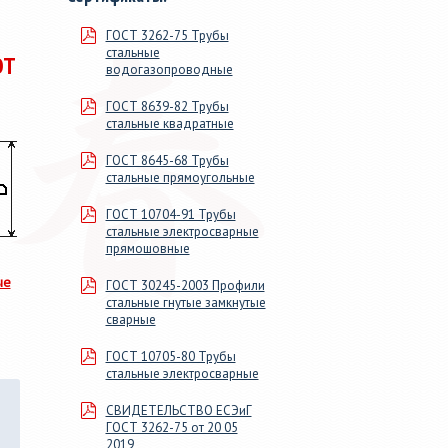
м, длиной
сечения. 46 размеров от ДУ
ГОСТ 3262-75 Трубы
100мм>, в
15 до 219х9, от 20х20х1 до
стальные
змер для
160х160х9.
ОТ
водогазопроводные
ГОСТ 8639-82 Трубы
стальные квадратные
ГОСТ 8645-68 Трубы
стальные прямоугольные
ГОСТ 10704-91 Трубы
стальные электросварные
прямошовные
ые
ГОСТ 30245-2003 Профили
стальные гнутые замкнутые
сварные
ГОСТ 10705-80 Трубы
стальные электросварные
СВИДЕТЕЛЬСТВО ЕСЭиГ
ГОСТ 3262-75 от 20 05
2019