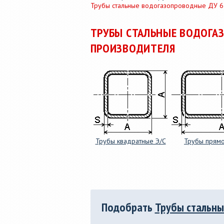
Трубы стальные водогазопроводные ДУ 6
Услуги по продольной
36мм до
резке рулонной стали
полки от 
толщиной от 0,25 до 8,0 мм,
сп 5, 09Г
ТРУБЫ СТАЛЬНЫЕ ВОДОГАЗ
из металла заказчика.
горячека
ПРОИЗВОДИТЕЛЯ
Трубы квадратные Э/С
Трубы прямо
Подобрать
Трубы стальны