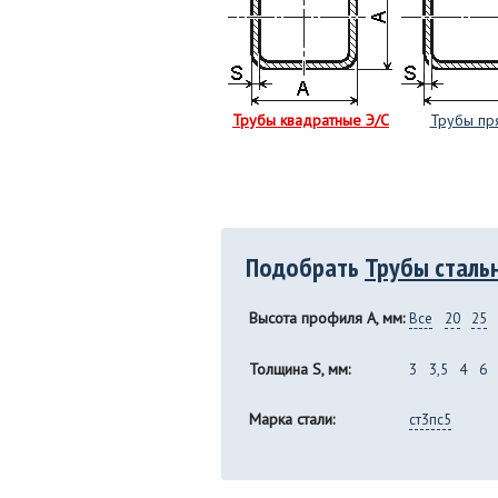
Трубы квадратные Э/С
Трубы пр
Подобрать
Трубы сталь
Высота профиля A, мм:
Все
20
25
Толщина S, мм:
3
3,5
4
6
Марка стали:
ст3пс5