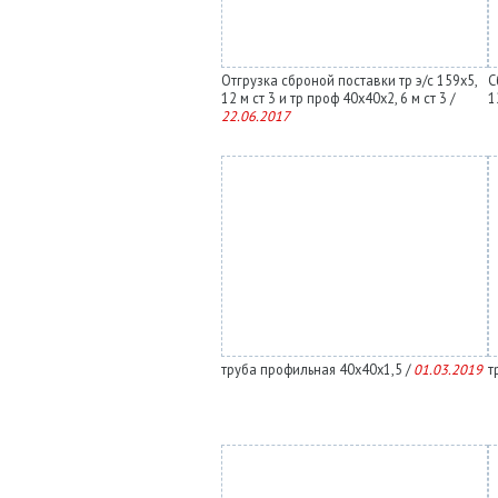
Отгрузка сброной поставки тр э/с 159х5,
С
12 м ст 3 и тр проф 40х40х2, 6 м ст 3 /
1
22.06.2017
труба профильная 40х40х1,5 /
01.03.2019
т