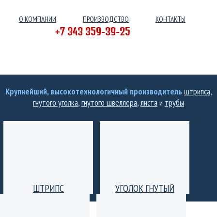
О КОМПАНИИ
ПРОИЗВОДСТВО
КОНТАКТЫ
+7 343 359-39-25
Крупнейший, высокотехнологичный производитель
штрипса
,
гнутого уголка
,
гнутого швеллера
,
листа
и
трубы
ШТРИПС
УГОЛОК ГНУТЫЙ
Производство штрипс
Уголок гнутый
(лента) толщиной от 0,25
равнополочный и