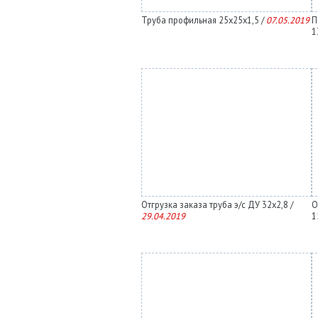
Труба профильная 25х25х1,5 /
07.05.2019
П
1
Отгрузка заказа труба э/с ДУ 32х2,8 /
О
29.04.2019
1