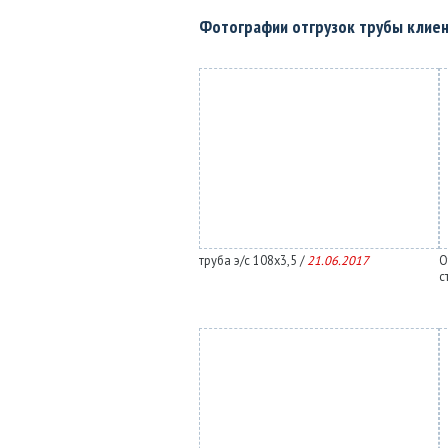
Фотографии отгрузок трубы клие
труба э/с 108х3,5 /
21.06.2017
О
с