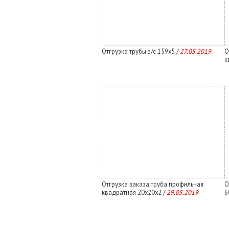
Отгрузка трубы э/с 159х5 /
27.05.2019
О
к
Отгрузка заказа труба профильная
О
квадратная 20х20х2 /
29.05.2019
6