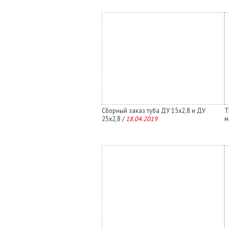
Сборный заказ туба ДУ 15х2,8 и ДУ
Т
25х2,8 /
18.04.2019
м