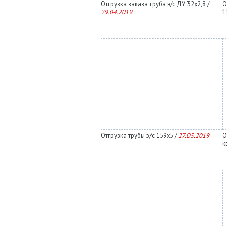
Отгрузка заказа труба э/с ДУ 32х2,8 /
О
29.04.2019
1
Отгрузка трубы э/с 159х5 /
27.05.2019
О
к