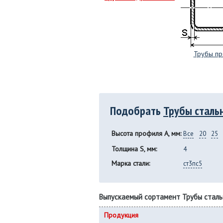
Трубы пр
Подобрать
Трубы сталь
Высота профиля A, мм:
Все
20
25
Толщина S, мм:
4
Марка стали:
ст3пс5
Выпускаемый сортамент Трубы стал
Продукция