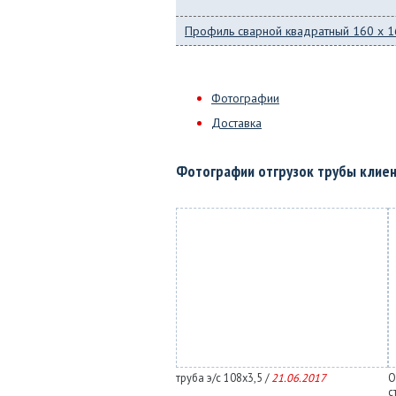
Профиль сварной квадратный 160 x 16
Фотографии
Доставка
Фотографии отгрузок трубы клие
труба э/с 108х3,5 /
21.06.2017
О
с