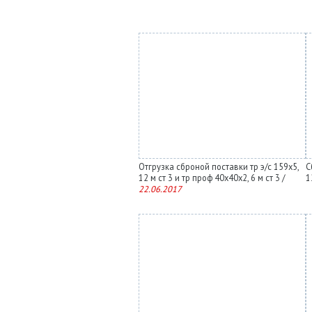
Отгрузка сброной поставки тр э/с 159х5,
С
12 м ст 3 и тр проф 40х40х2, 6 м ст 3 /
1
22.06.2017