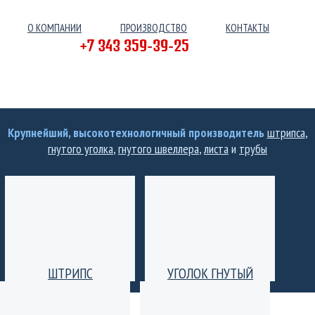
О КОМПАНИИ
ПРОИЗВОДСТВО
КОНТАКТЫ
+7 343 359-39-25
Крупнейший, высокотехнологичный производитель
штрипса
,
гнутого уголка
,
гнутого швеллера
,
листа
и
трубы
ШТРИПС
УГОЛОК ГНУТЫЙ
Производство штрипс
Уголок гнутый
(лента) толщиной от 0,25
равнополочный и