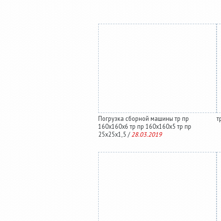
Погрузка сборной машины тр пр
т
160х160х6 тр пр 160х160х5 тр пр
25х25х1,5 /
28.03.2019