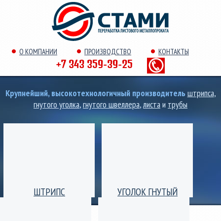
О КОМПАНИИ
ПРОИЗВОДСТВО
КОНТАКТЫ
+7 343 359-39-25
Крупнейший, высокотехнологичный производитель
штрипса
,
гнутого уголка
,
гнутого швеллера
,
листа
и
трубы
ШТРИПС
УГОЛОК ГНУТЫЙ
Производство штрипс
Уголок гнутый
(лента) толщиной от 0,25
равнополочный и