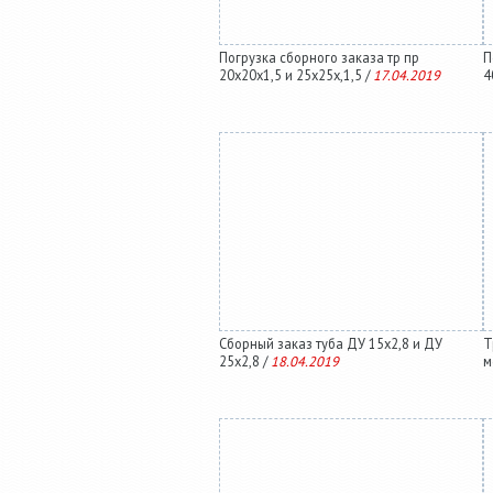
Погрузка сборного заказа тр пр
П
20х20х1,5 и 25х25х,1,5 /
17.04.2019
4
Сборный заказ туба ДУ 15х2,8 и ДУ
Т
25х2,8 /
18.04.2019
м