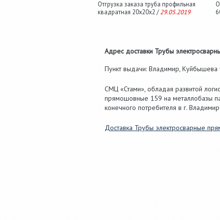
Отгрузка заказа труба профильная
О
квадратная 20х20х2 /
29.05.2019
6
Адрес доставки Трубы электросварны
Пункт выдачи: Владимир, Куйбышева у
СМЦ «Стами», обладая развитой логи
прямошовные 159 на металлобазы па
конечного потребителя в г. Владимир
Доставка Трубы электросварные пр