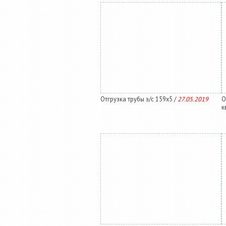
Отгрузка трубы э/с 159х5 /
27.05.2019
О
к