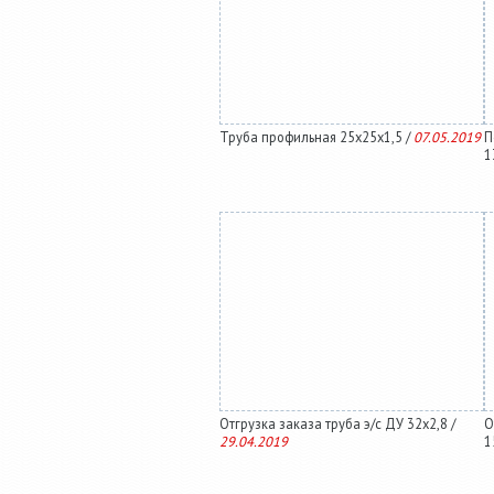
Труба профильная 25х25х1,5 /
07.05.2019
П
1
Отгрузка заказа труба э/с ДУ 32х2,8 /
О
29.04.2019
1