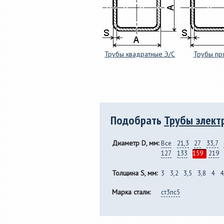
Трубы квадратные Э/С
Трубы пр
Подобрать
Трубы элект
Диаметр D, мм:
Все
21,3
27
33,7
127
133
159
219
Толщина S, мм:
3
3,2
3,5
3,8
4
4
Марка стали:
ст3пс5