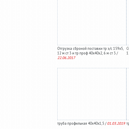
Отгрузка сброной поставки тр э/с 159х5,
С
12 м ст 3 и тр проф 40х40х2, 6 м ст 3 /
1
22.06.2017
труба профильная 40х40х1,5 /
01.03.2019
т