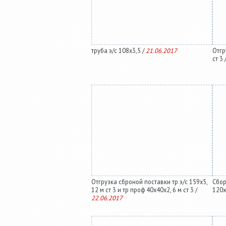
труба э/с 108х3,5 /
21.06.2017
Отгр
ст 3 
Отгрузка сброной поставки тр э/с 159х5,
Сбор
12 м ст 3 и тр проф 40х40х2, 6 м ст 3 /
120х
22.06.2017