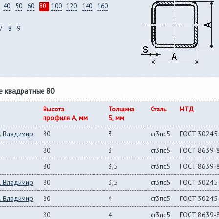
40
50
60
80
100
120
140
160
7
8
9
е квадратные 80
Высота
Толщина
Сталь
НТД
профиля A, мм
S, мм
. Владимир
80
3
ст3пс5
ГОСТ 30245
80
3
ст3пс5
ГОСТ 8639-
80
3,5
ст3пс5
ГОСТ 8639-
. Владимир
80
3,5
ст3пс5
ГОСТ 30245
. Владимир
80
4
ст3пс5
ГОСТ 30245
80
4
ст3пс5
ГОСТ 8639-