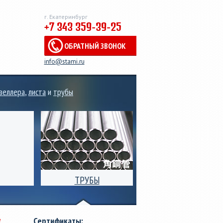
г. Екатеринбург
+7 343 359-39-25
ОБРАТНЫЙ ЗВОНОК
info@stami.ru
веллера
,
листа
и
трубы
ТРУБЫ
 рулонов,
Производство
ального
электросварных стальных
 от 0,3мм
труб квадратного,
е
Сертификаты:
риной от
прямоугольного и круглого