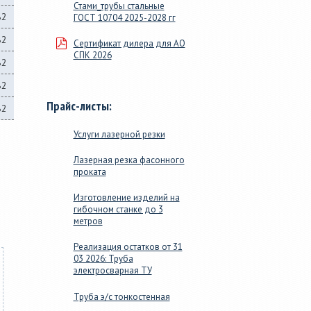
Стами_трубы стальные
82
ГОСТ 10704 2025-2028 гг
82
Сертификат дилера для АО
СПК 2026
82
82
Прайс-листы:
82
Услуги лазерной резки
Лазерная резка фасонного
проката
Изготовление изделий на
гибочном станке до 3
метров
Реализация остатков от 31
03 2026: Труба
электросварная ТУ
Труба э/с тонкостенная