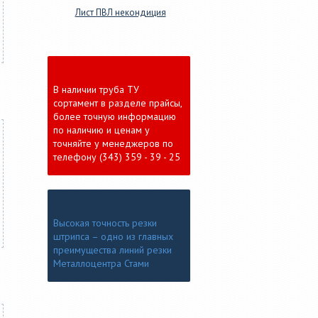
Лист ПВЛ некондиция
В наличии труба ТУ
сортамент в разделе прайсы,
более точную информацию
по наличию и ценам у
точняйте у менеджеров по
телефону (343) 359 - 39 - 25
Высокая точность резки
штрипса – одно из главных
преимущества линий резки
Металлоцентра Стами