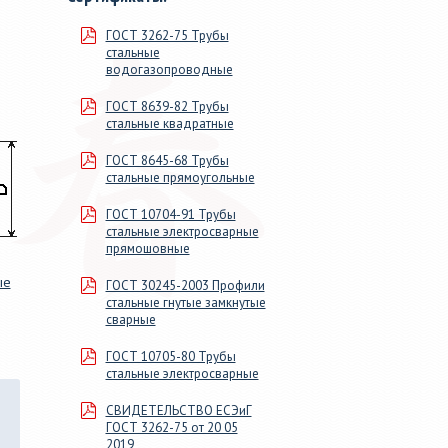
м, длиной
сечения. 46 размеров от ДУ
ГОСТ 3262-75 Трубы
100мм>, в
15 до 219х9, от 20х20х1 до
стальные
змер для
160х160х9.
водогазопроводные
ГОСТ 8639-82 Трубы
стальные квадратные
ГОСТ 8645-68 Трубы
стальные прямоугольные
ГОСТ 10704-91 Трубы
стальные электросварные
прямошовные
ые
ГОСТ 30245-2003 Профили
стальные гнутые замкнутые
сварные
ГОСТ 10705-80 Трубы
стальные электросварные
СВИДЕТЕЛЬСТВО ЕСЭиГ
ГОСТ 3262-75 от 20 05
2019