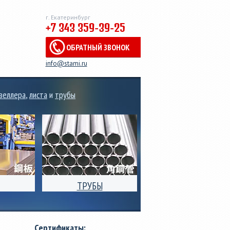
г. Екатеринбург
+7 343 359-39-25
ОБРАТНЫЙ ЗВОНОК
info@stami.ru
веллера
,
листа
и
трубы
ТРУБЫ
 рулонов,
Производство
ального
электросварных стальных
 от 0,3мм
труб квадратного,
Сертификаты:
риной от
прямоугольного и круглого