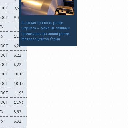
ГОСТ
9,32
ГОСТ
9,32
Высокая точность резки
ТУ
11,21
штрипса – одно из главных
преимущества линий резки
ТУ
11,21
Металлоцентра Стами
ГОСТ
6,28
ГОСТ
8,22
ГОСТ
8,22
ГОСТ
10,18
ГОСТ
10,18
ГОСТ
11,93
ГОСТ
11,93
ТУ
8,92
ТУ
8,92