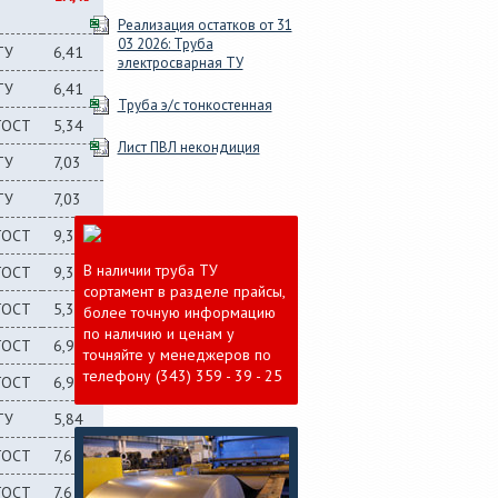
Реализация остатков от 31
03 2026: Труба
ТУ
6,41
электросварная ТУ
ТУ
6,41
Труба э/с тонкостенная
ГОСТ
5,34
Лист ПВЛ некондиция
ТУ
7,03
ТУ
7,03
ГОСТ
9,32
В наличии труба ТУ
ГОСТ
9,32
сортамент в разделе прайсы,
ГОСТ
5,34
более точную информацию
по наличию и ценам у
ГОСТ
6,96
точняйте у менеджеров по
телефону (343) 359 - 39 - 25
ГОСТ
6,96
ТУ
5,84
ГОСТ
7,6
ГОСТ
7,6