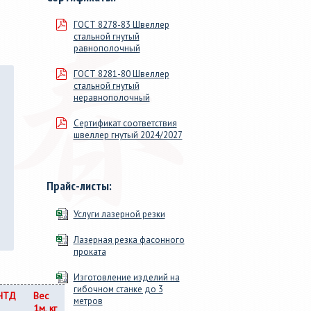
м, длиной
сечения. 46 размеров от ДУ
ГОСТ 8278-83 Швеллер
100мм>, в
15 до 219х9, от 20х20х1 до
стальной гнутый
змер для
160х160х9.
равнополочный
ГОСТ 8281-80 Швеллер
стальной гнутый
неравнополочный
Сертификат соответствия
швеллер гнутый 2024/2027
Прайс-листы:
Услуги лазерной резки
Лазерная резка фасонного
проката
Изготовление изделий на
гибочном станке до 3
НТД
Вес
метров
1м, кг