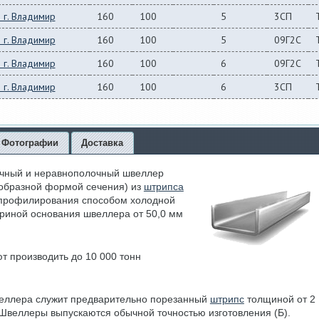
 г. Владимир
160
100
5
3СП
 г. Владимир
160
100
5
09Г2С
 г. Владимир
160
100
6
09Г2С
 г. Владимир
160
100
6
3СП
Фотографии
Доставка
чный и неравнополочный швеллер
-образной формой сечения) из
штрипса
 профилирования способом холодной
ириной основания швеллера от 50,0 мм
т производить до 10 000 тонн
веллера служит предварительно порезанный
штрипс
толщиной от 2
. Швеллеры выпускаются обычной точностью изготовления (Б).