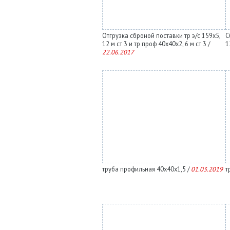
Отгрузка сброной поставки тр э/с 159х5,
С
12 м ст 3 и тр проф 40х40х2, 6 м ст 3 /
1
22.06.2017
труба профильная 40х40х1,5 /
01.03.2019
т