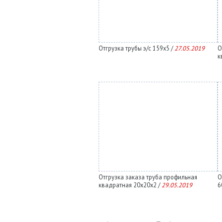
Отгрузка трубы э/с 159х5 /
27.05.2019
О
к
Отгрузка заказа труба профильная
О
квадратная 20х20х2 /
29.05.2019
6