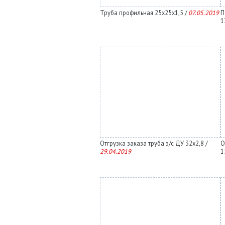
Труба профильная 25х25х1,5 /
07.05.2019
П
1
Отгрузка заказа труба э/с ДУ 32х2,8 /
О
29.04.2019
1