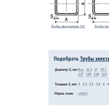
Трубы квадратные Э/С
Трубы пр
Подобрать
Трубы элект
Диаметр D, мм:
Все
21,3
27
33,7
127
133
159
219
Толщина S, мм:
3
3,2
3,5
3,8
4
4
Марка стали:
ст3пс5