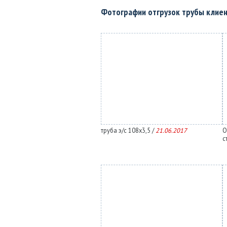
Фотографии отгрузок трубы клие
труба э/с 108х3,5 /
21.06.2017
О
с