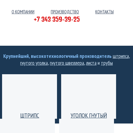
О КОМПАНИИ
ПРОИЗВОДСТВО
КОНТАКТЫ
+7 343 359-39-25
Крупнейший, высокотехнологичный производитель
штрипса
,
гнутого уголка
,
гнутого швеллера
,
листа
и
трубы
ШТРИПС
УГОЛОК ГНУТЫЙ
Производство штрипс
Уголок гнутый
(лента) толщиной от 0,25
равнополочный и