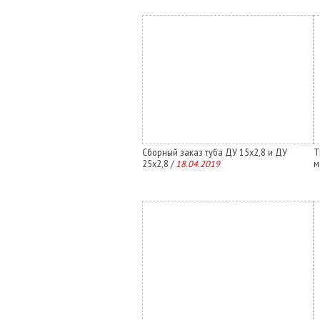
Сборный заказ туба ДУ 15х2,8 и ДУ
Т
25х2,8 /
18.04.2019
м